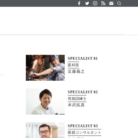
SPECIALIST
01
眼科医
近藤義之
SPECIALIST
02
視能訓練士
本武拓真
SPECIALIST
03
眼鏡コンサルタント