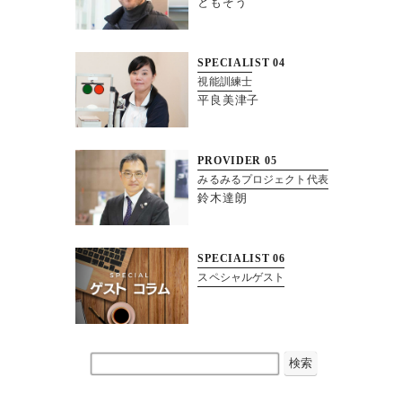
ともぞう
SPECIALIST
04
視能訓練士
平良美津子
PROVIDER
05
みるみるプロジェクト代表
鈴木達朗
SPECIALIST
06
スペシャルゲスト
検索