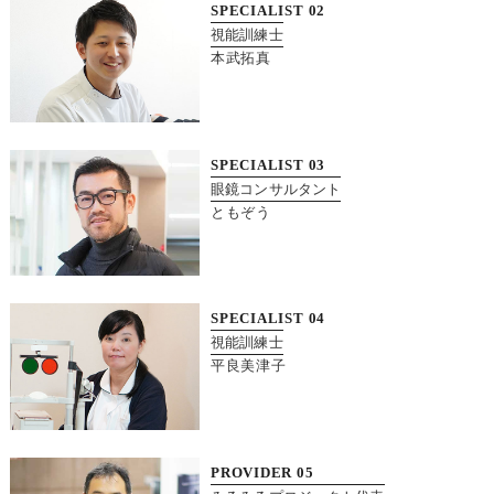
SPECIALIST
02
視能訓練士
本武拓真
SPECIALIST
03
眼鏡コンサルタント
ともぞう
SPECIALIST
04
視能訓練士
平良美津子
PROVIDER
05