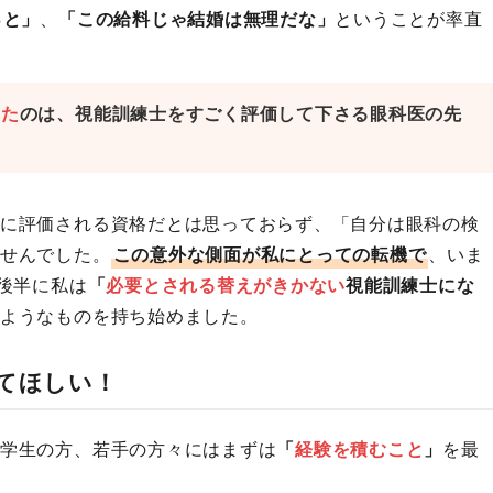
っと」
、
「この給料じゃ結婚は無理だな」
ということが率直
った
のは、視能訓練士をすごく評価して下さる眼科医の先
に評価される資格だとは思っておらず、「自分は眼科の検
せんでした。
この意外な側面が私にとっての転機で
、いま
後半に私は
「
必要とされる替えがきかない
視能訓練士にな
ようなものを持ち始めました。
てほしい！
学生の方、若手の方々にはまずは
「
経験を積むこと
」
を最