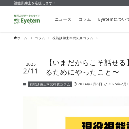
視能訓練士を応援します！
ニュース
コラム
Eyetemについ
ホーム
コラム
視能訓練士本武拓真コラム
【いまだからこそ話せる
2025
2/11
るためにやったこと〜
2024年2月8日
2025年2月
視能訓練士本武拓真コラム