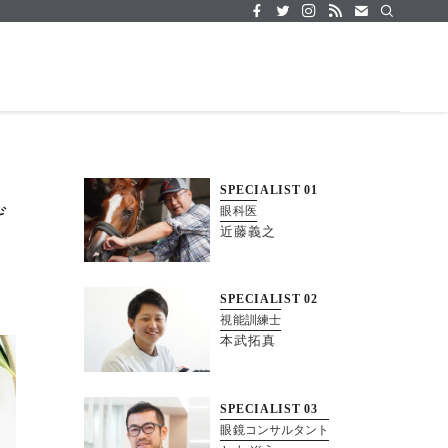
SPECIALIST
01
げ
眼科医
近藤義之
SPECIALIST
02
視能訓練士
本武拓真
SPECIALIST
03
眼鏡コンサルタント