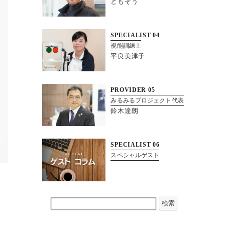
ともぞう
SPECIALIST
04
視能訓練士
平良美津子
PROVIDER
05
みるみるプロジェクト代表
鈴木達朗
SPECIALIST
06
スペシャルゲスト
検索