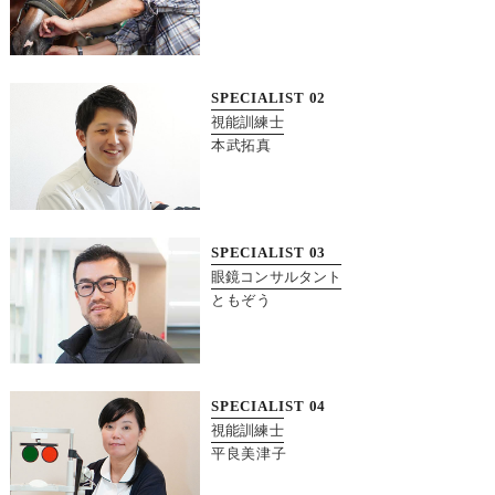
SPECIALIST
02
視能訓練士
本武拓真
SPECIALIST
03
眼鏡コンサルタント
ともぞう
SPECIALIST
04
視能訓練士
平良美津子