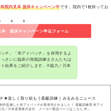
眼科院内見本 提供キャンペーン中
です。院内で1枚持ってお
↓ ↓ ↓
見本 提供キャンペーン申込フォーム
パッチ」「布アイパッチ」を併用するよ
じっさいに臨床の視能訓練士さんたちは
ート結果をご紹介します。※協力／川本
チ★楽しく取り組もう遮蔽訓練 | みるみるニュース
制作監修した布アイパッチが新発売されました！ 遮蔽訓練用 布アイ
販売元／川本産業株式会社 メーカー製品ページはこちら 外…