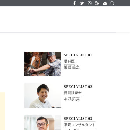
SPECIALIST
01
眼科医
近藤義之
SPECIALIST
02
視能訓練士
本武拓真
SPECIALIST
03
眼鏡コンサルタント