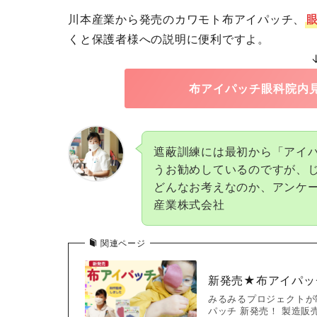
川本産業から発売のカワモト布アイパッチ、
くと保護者様への説明に便利ですよ。
布アイパッチ眼科院内
遮蔽訓練には最初から「アイ
うお勧めしているのですが、
どんなお考えなのか、アンケ
産業株式会社
関連ページ
新発売★布アイパッ
みるみるプロジェクトが
パッチ 新発売！ 製造