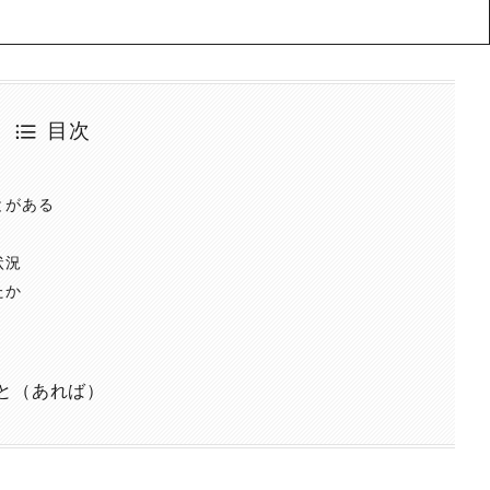
目次
とがある
状況
たか
と（あれば）