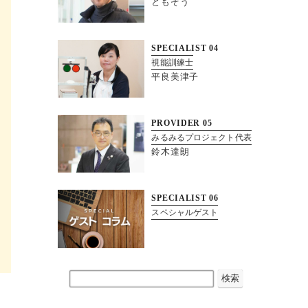
ともぞう
SPECIALIST
04
視能訓練士
平良美津子
PROVIDER
05
みるみるプロジェクト代表
鈴木達朗
SPECIALIST
06
スペシャルゲスト
検索