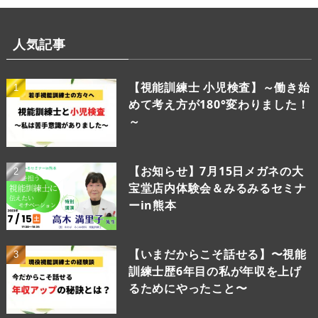
人気記事
【視能訓練士 小児検査】～働き始
めて考え方が180°変わりました！
～
【お知らせ】7月15日メガネの大
宝堂店内体験会＆みるみるセミナ
ーin熊本
【いまだからこそ話せる】〜視能
訓練士歴6年目の私が年収を上げ
るためにやったこと〜