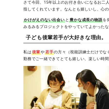
さて今回、15年以上のお付き合いになるお二
指してくれています。なんとも嬉しいし、心の
かけがえのない出会い
と
豊かな成長の物語
を
みるみるプロジェクトをやっていてよかったな
子ども後輩若手が大好きな理由。
私は
後輩
や
若手
の方々（視能訓練士だけでなく
勤務でご一緒できてとても嬉しい、楽しい時間