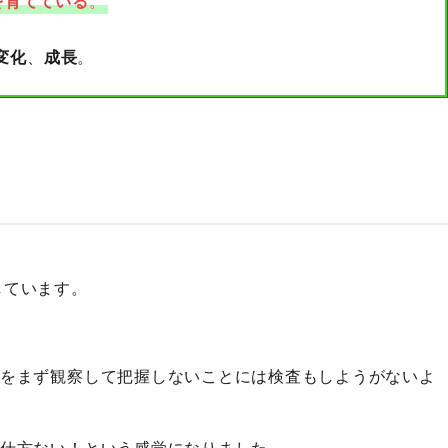
を育てている
。
変化
、
成長
。
。
しています。
をまず観察して把握しないことには検査もしようがないよ
仕方ない！という感覚になりました。