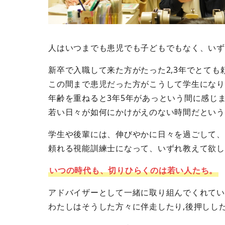
人はいつまでも患児でも子どもでもなく、いず
新卒で入職して来た方がたった2,3年でとても
この間まで患児だった方がこうして学生になり
年齢を重ねると3年5年があっという間に感じ
若い日々が如何にかけがえのない時間だという
学生や後輩には、伸びやかに日々を過ごして、
頼れる視能訓練士になって、いずれ教えて欲し
いつの時代も、切りひらくのは若い人たち。
アドバイザーとして一緒に取り組んでくれてい
わたしはそうした方々に伴走したり,後押しし