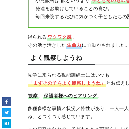
小児眼科は 眼というより
子どもそのもの
発達をお助けしていることの喜び。
毎回来院するたびに気がつく子どもたちの
得られる
ワクワク感
、
その活き活きした
生命力
に心動かされました
よく観察しようね
見学に来られる視能訓練士にはいつも
「まずその子をよく観察しようね」
とお伝え
観察
。
保護者様へのヒアリング
。
多種多様な事情／状況／特性があり、一人一人
ね、とつくづく感じています。
この観察のなかで、子どもたちが可愛らしくて