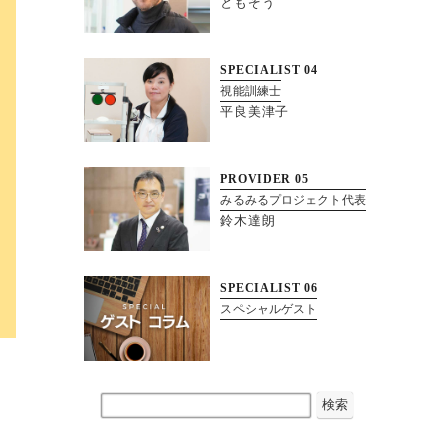
ともぞう
SPECIALIST
04
視能訓練士
平良美津子
PROVIDER
05
みるみるプロジェクト代表
鈴木達朗
SPECIALIST
06
スペシャルゲスト
検索