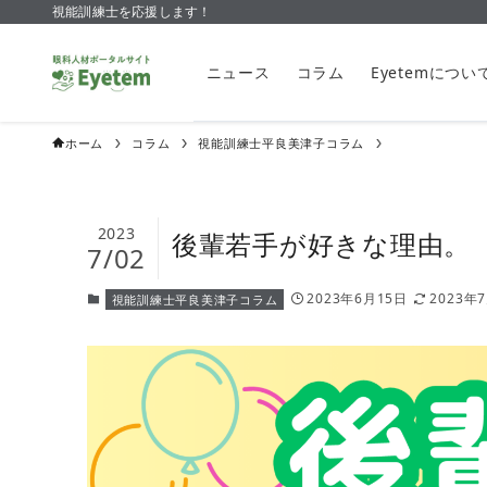
視能訓練士を応援します！
ニュース
コラム
Eyetemについ
ホーム
コラム
視能訓練士平良美津子コラム
2023
後輩若手が好きな理由。
7/02
2023年6月15日
2023年
視能訓練士平良美津子コラム