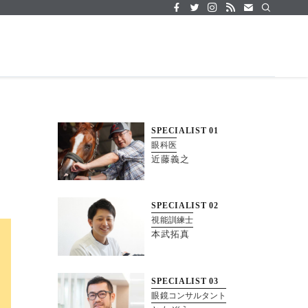
SPECIALIST
01
眼科医
近藤義之
SPECIALIST
02
視能訓練士
本武拓真
SPECIALIST
03
眼鏡コンサルタント