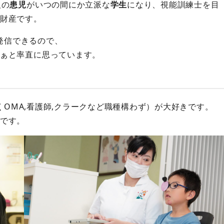
人の
患児
がいつの間にか立派な
学生
になり、視能訓練士を目
財産です。
発信できるので、
ぁと率直に思っています。
OMA,看護師,クラークなど職種構わず）が大好きです。
です。