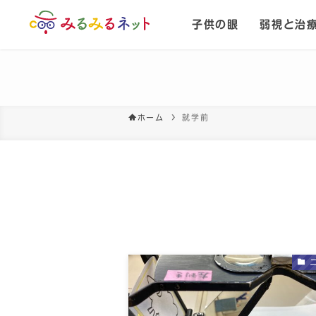
子供の眼
弱視と治
ホーム
就学前