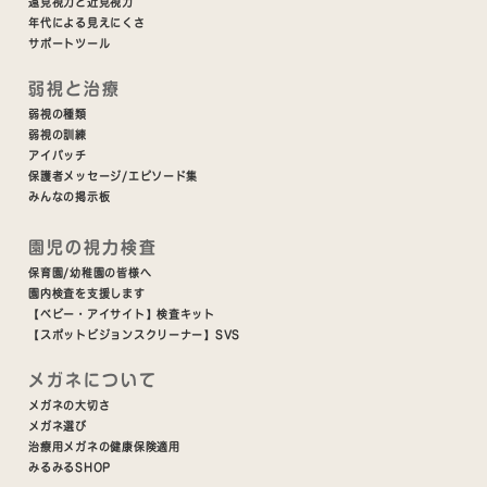
遠見視力と近見視力
年代による見えにくさ
サポートツール
弱視と治療
弱視の種類
弱視の訓練
アイパッチ
保護者メッセージ/エピソード集
みんなの掲示板
園児の視力検査
保育園/幼稚園の皆様へ
園内検査を支援します
【ベビー・アイサイト】検査キット
【スポットビジョンスクリーナー】SVS
メガネについて
メガネの大切さ
メガネ選び
治療用メガネの健康保険適用
みるみるSHOP