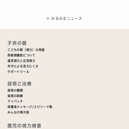
©
みるみるニュース
子供の眼
こどもの眼（視力）の発達
両眼視機能について
遠見視力と近見視力
年代による見えにくさ
サポートツール
弱視と治療
弱視の種類
弱視の訓練
アイパッチ
保護者メッセージ/エピソード集
みんなの掲示板
園児の視力検査