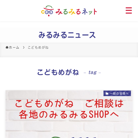
メ
ニ
ュ
ー
みるみるニュース
を
開
ホーム
こどもめがね
く
こどもめがね
– tag –
一般の皆様へ