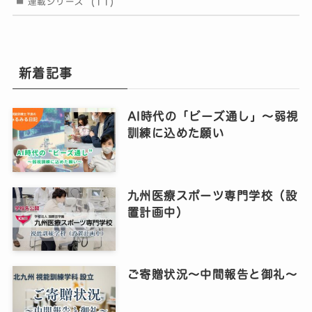
(11)
連載シリーズ
新着記事
AI時代の「ビーズ通し」〜弱視
訓練に込めた願い
九州医療スポーツ専門学校（設
置計画中）
ご寄贈状況～中間報告と御礼～