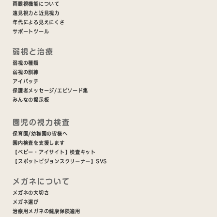
両眼視機能について
遠見視力と近見視力
年代による見えにくさ
サポートツール
弱視と治療
弱視の種類
弱視の訓練
アイパッチ
保護者メッセージ/エピソード集
みんなの掲示板
園児の視力検査
保育園/幼稚園の皆様へ
園内検査を支援します
【ベビー・アイサイト】検査キット
【スポットビジョンスクリーナー】SVS
メガネについて
メガネの大切さ
メガネ選び
治療用メガネの健康保険適用