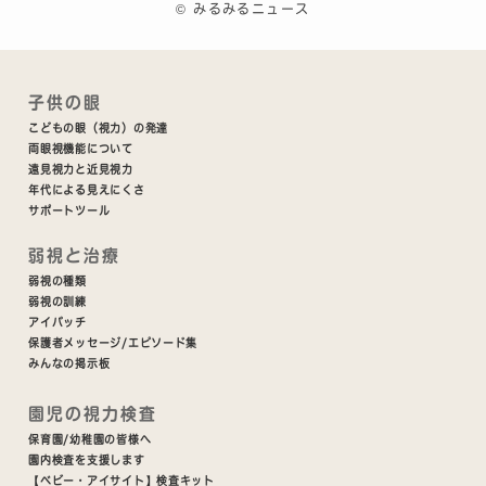
©
みるみるニュース
子供の眼
こどもの眼（視力）の発達
両眼視機能について
遠見視力と近見視力
年代による見えにくさ
サポートツール
弱視と治療
弱視の種類
弱視の訓練
アイパッチ
保護者メッセージ/エピソード集
みんなの掲示板
園児の視力検査
保育園/幼稚園の皆様へ
園内検査を支援します
【ベビー・アイサイト】検査キット