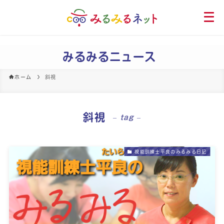
メ
ニ
ュ
ー
みるみるニュース
を
開
ホーム
斜視
く
斜視
– tag –
視能訓練士平良のみるみる日記