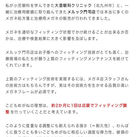
私が小児眼科を学んできた
大里眼科クリニック
（北九州市）と、一
緒に治療用眼鏡に取り組んできた
メルック門司店
では本当に多くの
メガネ処方箋と治療用メガネの販売が行われてきました。
メガネを適切なフィッティング状態でかけ続けることが出来るか否
かは、治療や検査結果に大きく影響を及ぼします。
メルック門司店はお子様へのフィッティング技術がとても高く、治
療現場の私たちが願う上質のフィッティングメンテナンスを続けて
くれています。
上質のフィッティング技術を実現するには、メガネ店スタッフさん
の技術力はもちろんですが、実はその技術力を生かせる品質の高い
メガネフレームが必須です。
こどもめがねの理想は、
約2か月に1回は店頭でフィッティング調
整
を行っていくことだと考えています。
このように度重なる調整にも耐えられる強さ（＝耐久性）、わんぱ
くに扱うことも多いこどもめがねに相応しい適度な弾力性、破損の