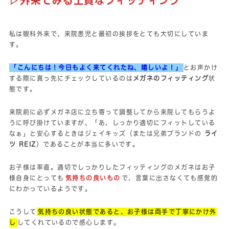
▷外来でみる上質なフィッティング
私は眼科外来で、来院患児と最初の挨拶をとても大切にしていま
す。
「こんにちは！今日もよく来てくれたね、嬉しいよ！」
とお声かけ
する際に真っ先にチェックしているのは
メガネのフィッティング
状
態です。
来院前に必ずメガネ店に立ち寄って調整してから来院してもらうよ
うに呼び掛けていますが、「あ、しっかり適切にフィットしている
なぁ」と安心するときはジェイキッズ（または兄弟ブランドの
ライ
ツ REIZ
）であることが本当に多いです。
お子様は率直。適切でしっかりしたフィッティングのメガネはお子
様自身にとっても
気持ちの良いもの
で、言葉に出さなくても感覚的
にわかっているようです。
こうして
気持ちの良い状態であると、お子様は両手で丁寧にかけ外
し
してくれているので感心します。