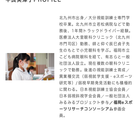
北九州市出身／大分視能訓練士専門学
校卒業。北九州市立若松病院などで勤
務後、1年間トラックドライバー経験。
医療法人大里眼科クリニック（北九州
市門司区）勤務、師と仰ぐ辰巳貞子先
生のもとで小児眼科を学ぶ。福岡市立
こども病院眼科を経て、有志らと一般
社団法人設立。現在複数の眼科クリニ
ックで勤務。後進の視能訓練士育成／
異業種交流（弱視就学支援・eスポーツ
研究等）/弱視早期発見活動にも積極的
に関わる。日本視能訓練士協会会員／
日本弱視斜視学会会員／一般社団法人
みるみるプロジェクト参与
／福岡eスポ
ーツリサーチコンソーシアム
参画会
員。