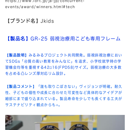
https://www.ioft.jp/ja-jp/concurrent-
events/award/winners.html#tech
【ブランド名】
Jkids
【製品名】
GR-25 弱視治療用こども専用フレーム
【製品説明】
みるみるプロジェクト共同開発。弱視斜視治療におい
てSDGs「④質の高い教育をみんなに」を追求、小学校就学時の学
習機会均等を重視する42□16(FPD58)サイズ。弱視治療の大多数
を占める凸レンズ厚対応リム設計。
【製品コメント】
「誰も取りこぼさない」ヴィジョンが明確。耐久
性、子どもの個性や成長に合わせた可変性など具体的なアイデアが
細部にまで盛り込まれている。製品寿命を少しでも長くする工夫が
サステナビリティ観点からも○。