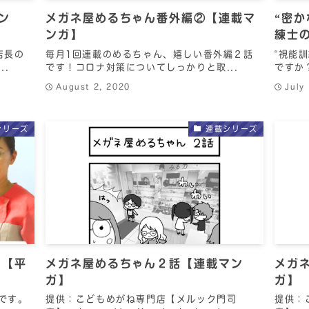
ン
メガネ屋めるちゃん番外編②【連載マ
“密
ンガ】
練士の
店長の
毎月1回連載のめるちゃん、嬉しい番外編２話
“視能
..
です！コロナ対策についてしっかりと取...
ですか
August 2, 2020
July
シリーズ
連載シリーズ
」【平
メガネ屋めるちゃん２話【連載マン
メガ
ガ】
ガ】
です。
提供：こどもめがね専門店【メルック門司
提供：