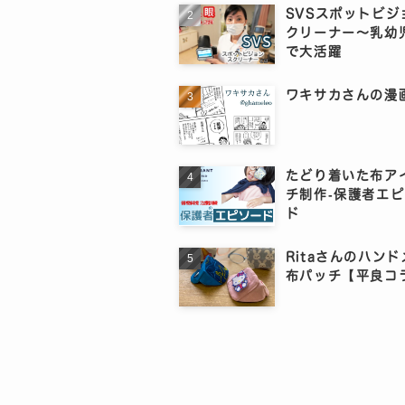
SVSスポットビジ
クリーナー～乳幼
で大活躍
ワキサカさんの漫
たどり着いた布ア
チ制作‐保護者エ
ド
Ritaさんのハン
布パッチ【平良コ