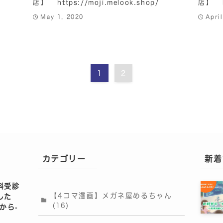
店】 https://moji.melook.shop/
店】 ht
May 1, 2020
Apri
1
2
カテゴリー
新着
科受診
【4コマ漫画】メガネ屋めるちゃん
した
(16)
から‐