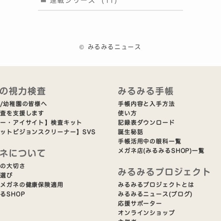
連載シリーズ
(11)
©
みるみるニュース
の視力検査
みるみる手帳
/幼稚園の皆様へ
手帳内容と入手方法
検査を支援します
使い方
ビー・アイサイト】検査キット
記録表ダウンロード
ットビジョンスクリーナー】SVS
誕生秘話
手帳活用中の眼科一覧
メガネ店(みるみるSHOP)一覧
ネについて
ネの大切さ
みるみるプロジェクト
ネ選び
用メガネの健康保険適用
みるみるプロジェクトとは
るSHOP
みるみるニュース(ブログ)
応援サポーター
オンラインショップ