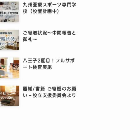
九州医療スポーツ専門学
校（設置計画中）
ご寄贈状況～中間報告と
御礼～
八王子2園目！フルサポ
ート検査実施
器械/書籍 ご寄贈のお願
い－設立支援委員会より