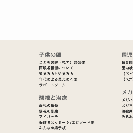
子供の眼
園児
こどもの眼（視力）の発達
保育園
両眼視機能について
園内
遠見視力と近見視力
【ベ
年代による見えにくさ
【スポ
サポートツール
メガ
弱視と治療
メガ
弱視の種類
メガ
弱視の訓練
治療
アイパッチ
みるみ
保護者メッセージ/エピソード集
みんなの掲示板