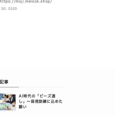
tps://moji.melook.shop/
l 30, 2020
記事
AI時代の「ビーズ通
し」〜弱視訓練に込めた
願い