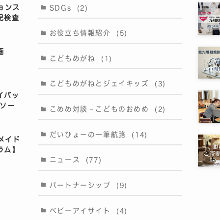
ョンス
SDGs
(2)
児検査
お役立ち情報紹介
(5)
画
こどもめがね
(1)
こどもめがねとジェイキッズ
(3)
イパッ
ピソー
こめめ対談－こどものおめめ
(2)
だいひょーの一筆航路
(14)
ドメイド
ラム】
ニュース
(77)
パートナーシップ
(9)
ベビーアイサイト
(4)