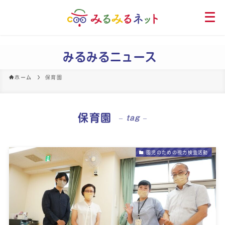
メ
ニ
ュ
ー
みるみるニュース
を
開
ホーム
保育園
く
保育園
– tag –
園児のための視力検査活動