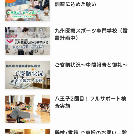
訓練に込めた願い
九州医療スポーツ専門学校（設
置計画中）
ご寄贈状況～中間報告と御礼～
八王子2園目！フルサポート検
査実施
器械/書籍 ご寄贈のお願い－設