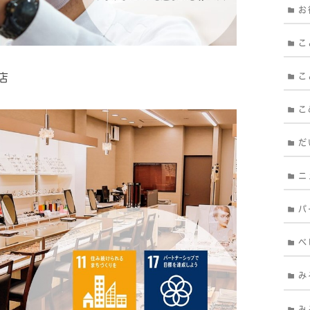
お
こ
店
こ
こ
だ
ニ
パ
ベ
み
み