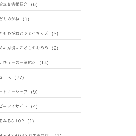
役立ち情報紹介
(5)
どもめがね
(1)
どもめがねとジェイキッズ
(3)
めめ対談－こどものおめめ
(2)
いひょーの一筆航路
(14)
ュース
(77)
ートナーシップ
(9)
ビーアイサイト
(4)
るみるSHOP
(1)
るみるSHOPメガネ専門店
(17)