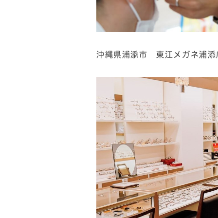
沖縄県浦添市
東江メガネ
浦添