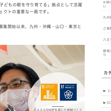
AI
「子どもの眼を守り育てる」拠点として活躍
い
ェクトの重要な一員です。
九州
盟募集開始以来、九州・沖縄・山口・東京と
ご寄
八王
器械
り
カ
【
S