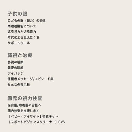
子供の眼
こどもの眼（視力）の発達
両眼視機能について
遠見視力と近見視力
年代による見えにくさ
サポートツール
弱視と治療
弱視の種類
弱視の訓練
アイパッチ
保護者メッセージ/エピソード集
みんなの掲示板
園児の視力検査
保育園/幼稚園の皆様へ
園内検査を支援します
【ベビー・アイサイト】検査キット
【スポットビジョンスクリーナー】SVS